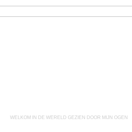
DE FOTOGRAFIE WERELD VAN RA
WELKOM IN DE WERELD GEZIEN DOOR MIJN OGEN
Op deze internet pagina vindt u een samenvatting van de door mi